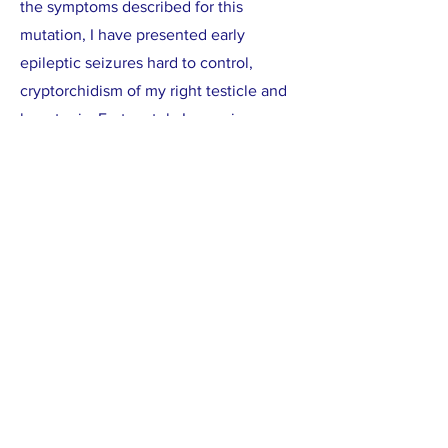
the symptoms described for this
mutation, I have presented early
epileptic seizures hard to control,
cryptorchidism of my right testicle and
hypotonia. Fortunately I am seizure
free since the end of February and
next August I will undergo surgery to
free my testicle.
DONATE