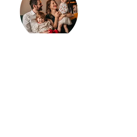
We are
Malgorzata
&
Piotr
, parents of little twin
girls - one of them, Lena, is impacted by
PACS2 mutation. We strive for finding the
treatment for Lena and all children suffering
from this syndrome.
If you want to
get engaged in research
, please
contact us.
If you are
a caregiver of PACS2 child
- do not
hesitate to write to us in case of any questions
- we will try to help.
CONTACT >
info@pacs2research.org