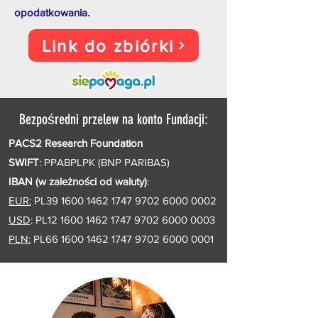
opodatkowania.
Link do zbiórki
Bezpośredni przelew na konto Fundacji:
PACS2 Research Foundation
SWIFT
: PPABPLPK (BNP PARIBAS)
IBAN (w zależności od waluty)
:
EUR:
PL39
1600 1462 1747 9702
6000 0002
USD
:
PL12
1600 1462 1747 9702
6000 0003
PLN:
PL66
1600 1462 1747 9702
6000 0001